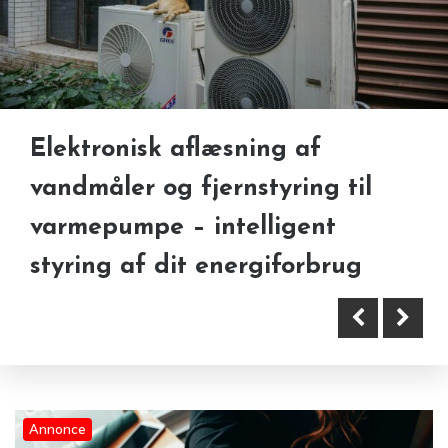
Elektronisk aflæsning af
Brand Protection Software and
IT skal gøre arbejdsdagen
vandmåler og fjernstyring til
Leaked Credit Cards – Why
lettere – ikke mere kompliceret
varmepumpe – intelligent
Businesses Need Better Digital
styring af dit energiforbrug
Visibility
Annonce