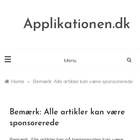
Skip
to
content
Applikationen.dk
Menu
Home
»
Bemærk: Alle artikler kan være sponsorerede
Bemærk: Alle artikler kan være
sponsorerede
Bemærk: Alle artikler her på hjemmesiden kan være