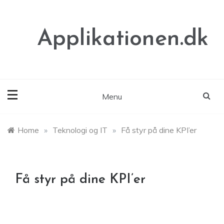
Skip
to
content
Applikationen.dk
Menu
Home
»
Teknologi og IT
»
Få styr på dine KPI’er
Få styr på dine KPI’er