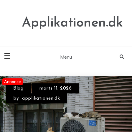
Skip
to
content
Applikationen.dk
Menu
Annonce
Annonce
Annonce
Blog
juni 22, 2026
by
applikationen.dk