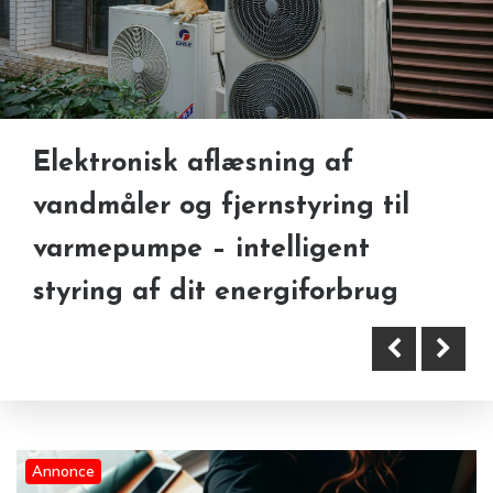
Brand Protection Software and
Elektronisk aflæsning af
IT skal gøre arbejdsdagen
Leaked Credit Cards – Why
vandmåler og fjernstyring til
lettere – ikke mere kompliceret
Businesses Need Better Digital
varmepumpe – intelligent
Visibility
styring af dit energiforbrug
Annonce