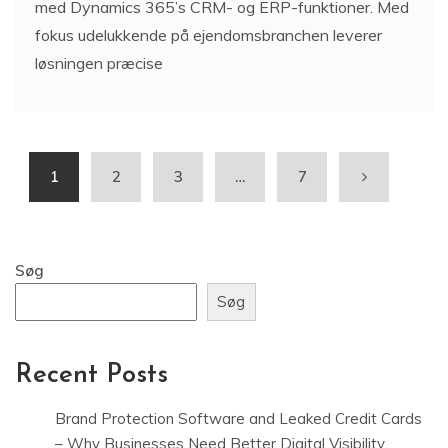
med Dynamics 365’s CRM- og ERP-funktioner. Med
fokus udelukkende på ejendomsbranchen leverer
løsningen præcise
1
2
3
…
7
Søg
Søg
Recent Posts
Brand Protection Software and Leaked Credit Cards
– Why Businesses Need Better Digital Visibility