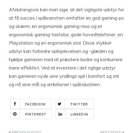
Afslutningsvis kan man sige, at det vigtigste udstyr for
at få succes i spilbranchen omfatter en god gaming-pc
og skærm, en ergonomisk gaming-mus og et
ergonomisk gaming-tastatur, gode hovedtelefoner, en
Playstation og en ergonomisk stol. Disse stykker
udstyr kan forbedre spiloplevelsen og -glæden og
hjælpe gameren med at præstere bedre og konkurrere
mere effektivt. Ved at investere i det rigtige udstyr
kan gameren nyde sine yndlings spil i komfort og stil
og nå sine mål og ambitioner i spilindustrien.
FACEBOOK
TWITTER
PINTEREST
LINKEDIN