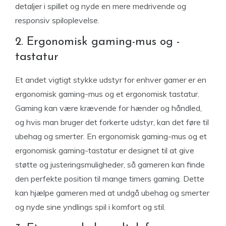
detaljer i spillet og nyde en mere medrivende og
responsiv spiloplevelse.
2. Ergonomisk gaming-mus og -
tastatur
Et andet vigtigt stykke udstyr for enhver gamer er en
ergonomisk gaming-mus og et ergonomisk tastatur.
Gaming kan være krævende for hænder og håndled,
og hvis man bruger det forkerte udstyr, kan det føre til
ubehag og smerter. En ergonomisk gaming-mus og et
ergonomisk gaming-tastatur er designet til at give
støtte og justeringsmuligheder, så gameren kan finde
den perfekte position til mange timers gaming. Dette
kan hjælpe gameren med at undgå ubehag og smerter
og nyde sine yndlings spil i komfort og stil.